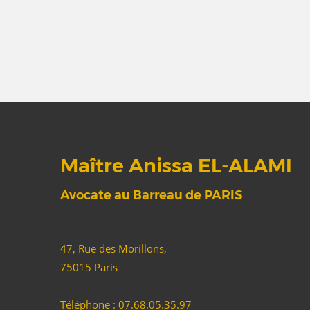
Maître Anissa EL-ALAMI
Avocate au Barreau de PARIS
47, Rue des Morillons,
75015 Paris
Téléphone : 07.68.05.35.97