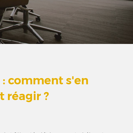
é : comment s'en
 réagir ?